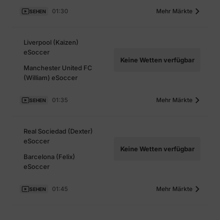
01:30
Mehr Märkte
SEHEN
Liverpool (Kaizen)
eSoccer
—
Keine Wetten verfügbar
Manchester United FC
(William) eSoccer
01:35
Mehr Märkte
SEHEN
Real Sociedad (Dexter)
eSoccer
—
Keine Wetten verfügbar
Barcelona (Felix)
eSoccer
01:45
Mehr Märkte
SEHEN