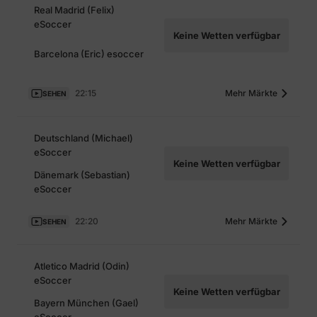
Real Madrid (Felix)
eSoccer
—
Keine Wetten verfügbar
Barcelona (Eric) esoccer
22:15
Mehr Märkte
SEHEN
Deutschland (Michael)
eSoccer
—
Keine Wetten verfügbar
Dänemark (Sebastian)
eSoccer
22:20
Mehr Märkte
SEHEN
Atletico Madrid (Odin)
eSoccer
—
Keine Wetten verfügbar
Bayern München (Gael)