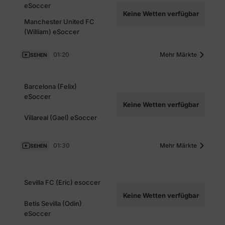
eSoccer
—
Keine Wetten verfügbar
Manchester United FC
(William) eSoccer
01:20
Mehr Märkte
SEHEN
Barcelona (Felix)
eSoccer
—
Keine Wetten verfügbar
Villareal (Gael) eSoccer
01:30
Mehr Märkte
SEHEN
Sevilla FC (Eric) esoccer
—
Keine Wetten verfügbar
Betis Sevilla (Odin)
eSoccer