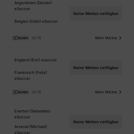
Argentinien (Dexter)
eSoccer
—
Keine Wetten verfügbar
Belgien (Odin) eSoccer
02:15
Mehr Märkte
SEHEN
England (Eric) esoccer
—
Keine Wetten verfügbar
Frankreich (Felix)
eSoccer
02:15
Mehr Märkte
SEHEN
Everton (Sebastian)
eSoccer
—
Keine Wetten verfügbar
Arsenal (Michael)
eSoccer