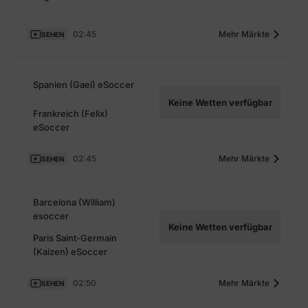
02:45
Mehr Märkte
SEHEN
Spanien (Gael) eSoccer
—
Keine Wetten verfügbar
Frankreich (Felix)
eSoccer
02:45
Mehr Märkte
SEHEN
Barcelona (William)
esoccer
—
Keine Wetten verfügbar
Paris Saint-Germain
(Kaizen) eSoccer
02:50
Mehr Märkte
SEHEN