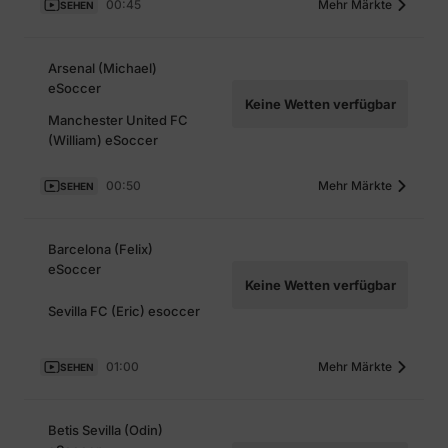
00:45
Mehr Märkte
SEHEN
Arsenal (Michael)
eSoccer
—
Keine Wetten verfügbar
Manchester United FC
(William) eSoccer
00:50
Mehr Märkte
SEHEN
Barcelona (Felix)
eSoccer
—
Keine Wetten verfügbar
Sevilla FC (Eric) esoccer
01:00
Mehr Märkte
SEHEN
Betis Sevilla (Odin)