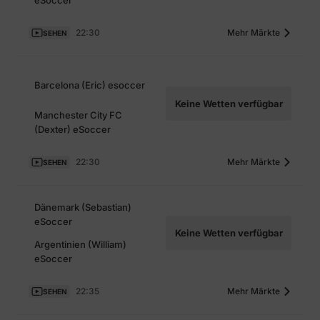
eSoccer
22:30
Mehr Märkte
SEHEN
Barcelona (Eric) esoccer
—
Keine Wetten verfügbar
Manchester City FC
(Dexter) eSoccer
22:30
Mehr Märkte
SEHEN
Dänemark (Sebastian)
eSoccer
—
Keine Wetten verfügbar
Argentinien (William)
eSoccer
22:35
Mehr Märkte
SEHEN