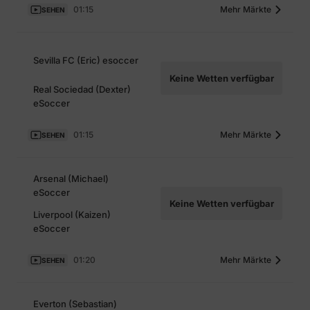
01:15
Mehr Märkte
SEHEN
Sevilla FC (Eric) esoccer
—
Keine Wetten verfügbar
Real Sociedad (Dexter)
eSoccer
01:15
Mehr Märkte
SEHEN
Arsenal (Michael)
eSoccer
—
Keine Wetten verfügbar
Liverpool (Kaizen)
eSoccer
01:20
Mehr Märkte
SEHEN
Everton (Sebastian)