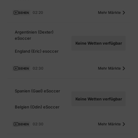
02:20
Mehr Märkte
SEHEN
Argentinien (Dexter)
eSoccer
—
Keine Wetten verfügbar
England (Eric) esoccer
02:30
Mehr Märkte
SEHEN
Spanien (Gael) eSoccer
—
Keine Wetten verfügbar
Belgien (Odin) eSoccer
02:30
Mehr Märkte
SEHEN