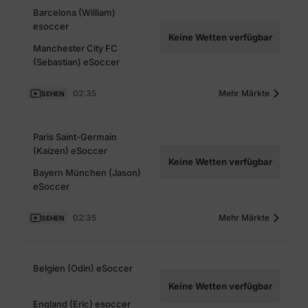
Barcelona (William)
esoccer
—
Keine Wetten verfügbar
Manchester City FC
(Sebastian) eSoccer
02:35
Mehr Märkte
SEHEN
Paris Saint-Germain
(Kaizen) eSoccer
—
Keine Wetten verfügbar
Bayern München (Jason)
eSoccer
02:35
Mehr Märkte
SEHEN
Belgien (Odin) eSoccer
—
Keine Wetten verfügbar
England (Eric) esoccer