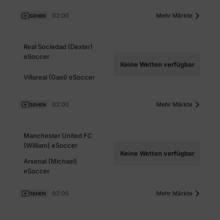
02:00
Mehr Märkte
SEHEN
Real Sociedad (Dexter)
eSoccer
—
Keine Wetten verfügbar
Villareal (Gael) eSoccer
02:00
Mehr Märkte
SEHEN
Manchester United FC
(William) eSoccer
—
Keine Wetten verfügbar
Arsenal (Michael)
eSoccer
02:05
Mehr Märkte
SEHEN