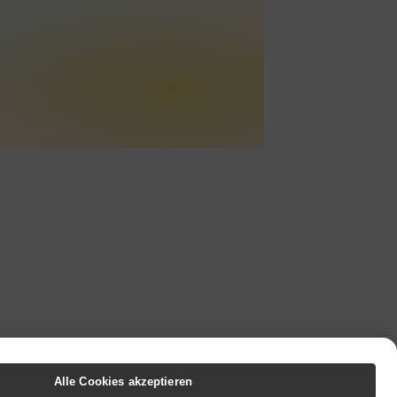
Alle Cookies akzeptieren