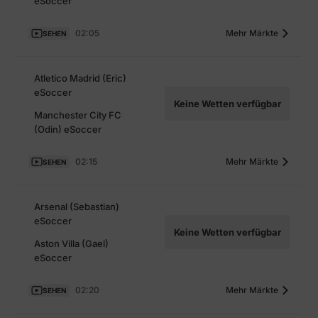
eSoccer
02:05
Mehr Märkte
SEHEN
Atletico Madrid (Eric)
eSoccer
—
Keine Wetten verfügbar
Manchester City FC
(Odin) eSoccer
02:15
Mehr Märkte
SEHEN
Arsenal (Sebastian)
eSoccer
—
Keine Wetten verfügbar
Aston Villa (Gael)
eSoccer
02:20
Mehr Märkte
SEHEN