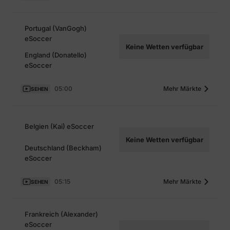
Portugal (VanGogh)
eSoccer
—
Keine Wetten verfügbar
England (Donatello)
eSoccer
05:00
Mehr Märkte
SEHEN
Belgien (Kai) eSoccer
—
Keine Wetten verfügbar
Deutschland (Beckham)
eSoccer
05:15
Mehr Märkte
SEHEN
Frankreich (Alexander)
eSoccer