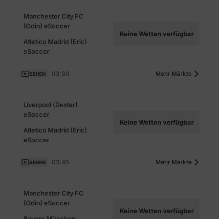
Manchester City FC
(Odin) eSoccer
—
Keine Wetten verfügbar
Atletico Madrid (Eric)
eSoccer
03:30
Mehr Märkte
SEHEN
Liverpool (Dexter)
eSoccer
—
Keine Wetten verfügbar
Atletico Madrid (Eric)
eSoccer
03:45
Mehr Märkte
SEHEN
Manchester City FC
(Odin) eSoccer
—
Keine Wetten verfügbar
Bayern München