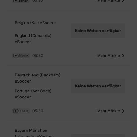
05:20
Mehr Märkte
SEHEN
Belgien (Kai) eSoccer
—
Keine Wetten verfügbar
England (Donatello)
eSoccer
05:30
Mehr Märkte
SEHEN
Deutschland (Beckham)
eSoccer
—
Keine Wetten verfügbar
Portugal (VanGogh)
eSoccer
05:30
Mehr Märkte
SEHEN
Bayern München
(Leonardo) eSoccer