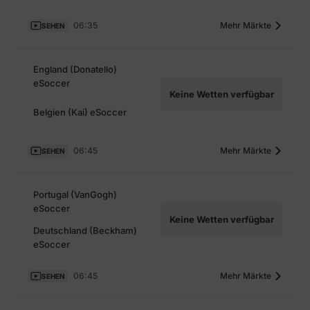
06:35
Mehr Märkte
SEHEN
England (Donatello)
eSoccer
—
Keine Wetten verfügbar
Belgien (Kai) eSoccer
06:45
Mehr Märkte
SEHEN
Portugal (VanGogh)
eSoccer
—
Keine Wetten verfügbar
Deutschland (Beckham)
eSoccer
06:45
Mehr Märkte
SEHEN