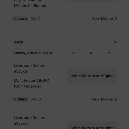
(MisterX) eSoccer
03:45
Mehr Märkte
SEHEN
Heute
ESoccer, AdriaticLeague
1
X
2
Liverpool (Dexter)
eSoccer
—
Keine Wetten verfügbar
Manchester City FC
(Odin) eSoccer
04:00
Mehr Märkte
SEHEN
Liverpool (Dexter)
eSoccer
—
Keine Wetten verfügbar