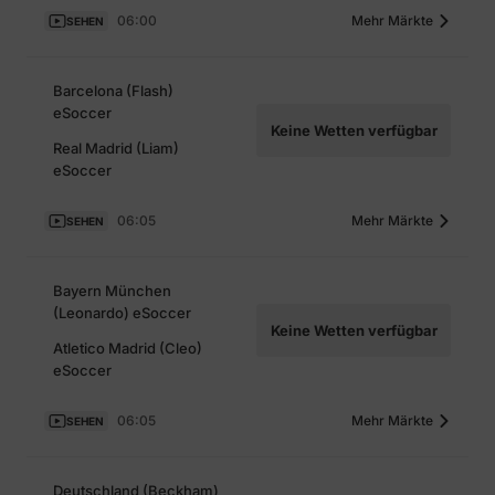
06:00
Mehr Märkte
SEHEN
Barcelona (Flash)
eSoccer
—
Keine Wetten verfügbar
Real Madrid (Liam)
eSoccer
06:05
Mehr Märkte
SEHEN
Bayern München
(Leonardo) eSoccer
—
Keine Wetten verfügbar
Atletico Madrid (Cleo)
eSoccer
06:05
Mehr Märkte
SEHEN
Deutschland (Beckham)