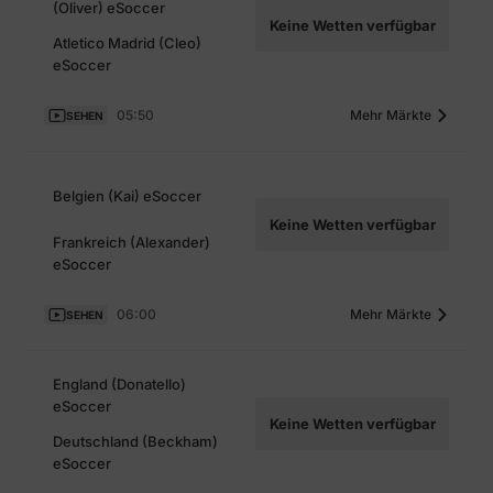
(Oliver) eSoccer
—
Keine Wetten verfügbar
Atletico Madrid (Cleo)
eSoccer
05:50
Mehr Märkte
SEHEN
Belgien (Kai) eSoccer
—
Keine Wetten verfügbar
Frankreich (Alexander)
eSoccer
06:00
Mehr Märkte
SEHEN
England (Donatello)
eSoccer
—
Keine Wetten verfügbar
Deutschland (Beckham)
eSoccer