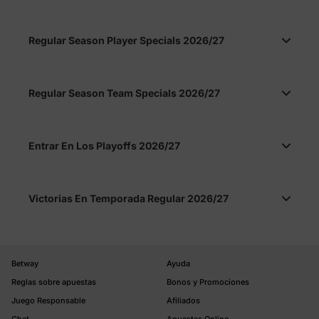
Regular Season Player Specials 2026/27
Regular Season Team Specials 2026/27
Entrar En Los Playoffs 2026/27
Victorias En Temporada Regular 2026/27
Betway
Ayuda
Reglas sobre apuestas
Bonos y Promociones
Juego Responsable
Afiliados