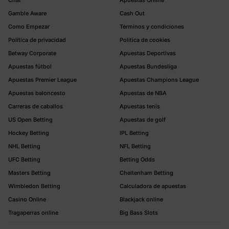
Chat
Apuestas Online
Gamble Aware
Cash Out
Como Empezar
Términos y condiciones
Política de privacidad
Política de cookies
Betway Corporate
Apuestas Deportivas
Apuestas fútbol
Apuestas Bundesliga
Apuestas Premier League
Apuestas Champions League
Apuestas baloncesto
Apuestas de NBA
Carreras de caballos
Apuestas tenis
US Open Betting
Apuestas de golf
Hockey Betting
IPL Betting
NHL Betting
NFL Betting
UFC Betting
Betting Odds
Masters Betting
Cheltenham Betting
Wimbledon Betting
Calculadora de apuestas
Casino Online
Blackjack online
Tragaperras online
Big Bass Slots