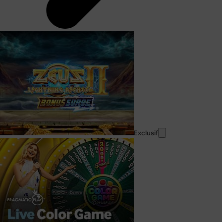
Exclusif