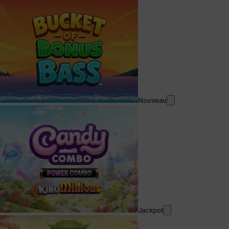
Nouveau
Jackpot