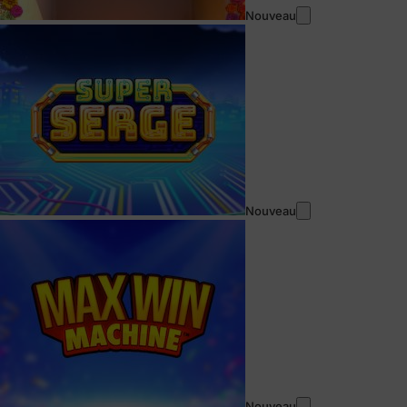
Nouveau
Nouveau
Nouveau