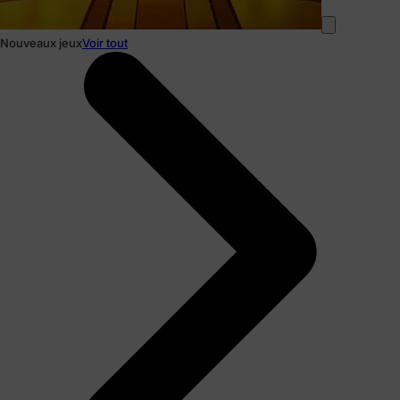
Nouveaux jeux
Voir tout