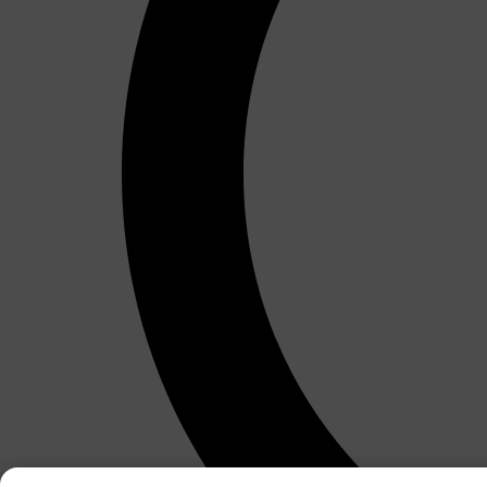
Betway uses cookies