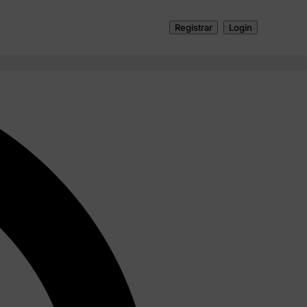
Registrar
Login