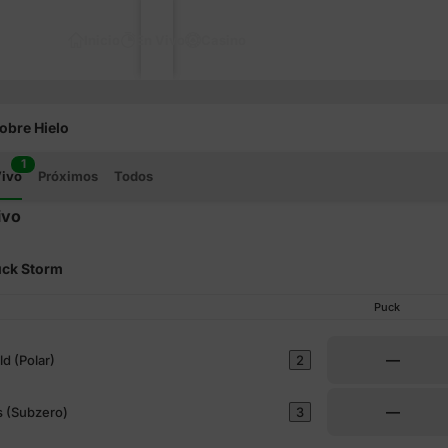
Inicio
En Vivo
Casino
obre Hielo
1
Vivo
Próximos
Todos
ivo
uck Storm
Puck
—
d (Polar)
2
—
s (Subzero)
3