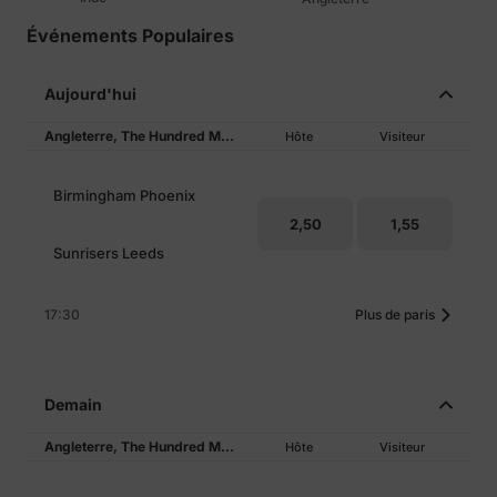
Division 1
Événements Populaires
Aujourd'hui
Angleterre, The Hundred Messieurs
Hôte
Visiteur
Birmingham Phoenix
2,50
1,55
Sunrisers Leeds
17:30
Plus de paris
Demain
Angleterre, The Hundred Messieurs
Hôte
Visiteur