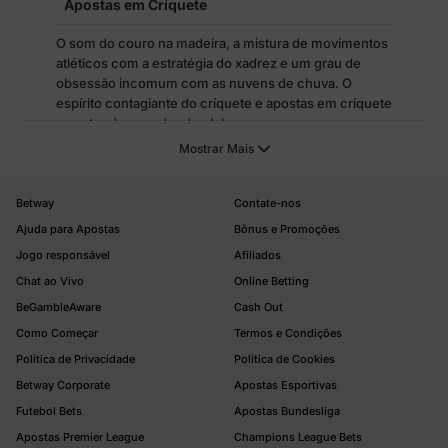
Apostas em Críquete
O som do couro na madeira, a mistura de movimentos
atléticos com a estratégia do xadrez e um grau de
obsessão incomum com as nuvens de chuva. O
espírito contagiante do críquete e apostas em críquete
se estende ao redor do globo.
Mostrar Mais
Aqui na Betway não gostamos de críquete, adoramos.
Queremos aproximar a sua paixão pelo jogo trazendo
o melhor das apostas em críquete, de competições
Betway
Contate-nos
nacionais a internacionais, cobrindo todas as formas
Ajuda para Apostas
Bônus e Promoções
do jogo masculino e feminino, de todos os cantos do
Jogo responsável
planeta. Conosco, você desfrutará de uma gama
Afiliados
completa de mercados pré-jogo e ao vivo, carregados
Chat ao Vivo
Online Betting
com algumas das odds para críquete mais
BeGambleAware
Cash Out
competitivas.
Como Começar
Termos e Condições
Esses mercados estão disponíveis juntamente com
Política de Privacidade
Política de Cookies
milhares de outros, distribuindo-se por dezenas de
Betway Corporate
Apostas Esportivas
esportes, que podem ser acessados através do nosso
site e aplicativo da Betway. Isso significa que você
Futebol Bets
Apostas Bundesliga
pode apostar facilmente, seja em casa ou de qualquer
Apostas Premier League
Champions League Bets