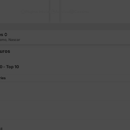
Página inicial
Ao vivo
Cassino
es
ismo, Nascar
uros
0 - Top 10
ries
ll