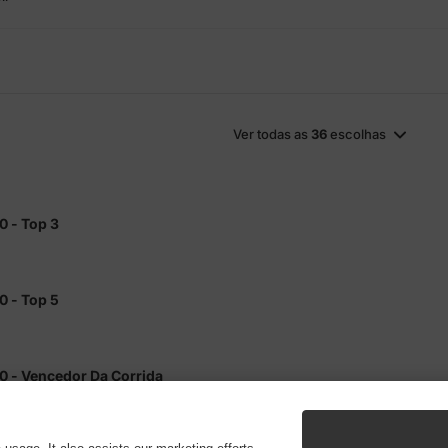
Ver todas as
36
escolhas
0 - Top 3
0 - Top 5
0 - Vencedor Da Corrida