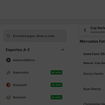
Cup Seri
Automobil
Encontre jogos, times e mais
Mercados Fut
Esportes A-Z
Iowa Corn 35
Automobilismo
Nascar, Cup Se
Badminton
AO VIVO
Denny Hamlin
Basquete
AO VIVO
Ryan Blaney
Beisebol
AO VIVO
Christopher Be