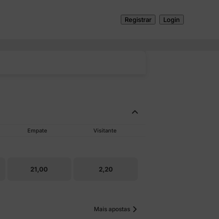
Registrar
Login
Empate
Visitante
21,00
2,20
Mais apostas