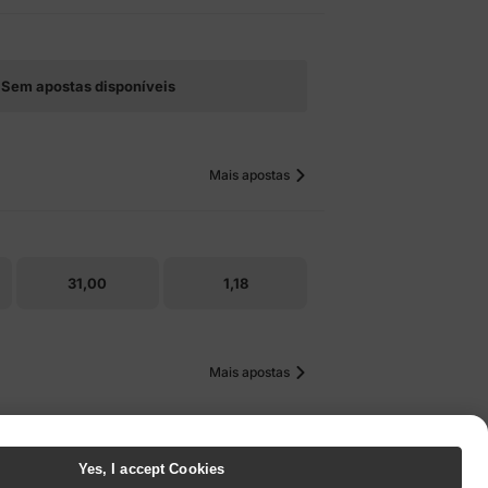
—
Sem apostas disponíveis
Mais apostas
31,00
1,18
Mais apostas
Yes, I accept Cookies
Bônus e Promoções