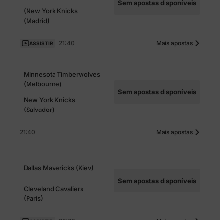
—
Sem apostas disponíveis
(New York Knicks
(Madrid)
21:40
Mais apostas
ASSISTIR
Minnesota Timberwolves
(Melbourne)
—
Sem apostas disponíveis
New York Knicks
(Salvador)
21:40
Mais apostas
Dallas Mavericks (Kiev)
—
Sem apostas disponíveis
Cleveland Cavaliers
(Paris)