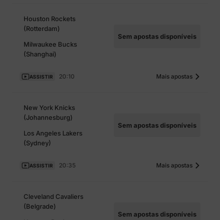
Houston Rockets
(Rotterdam)
—
Sem apostas disponíveis
Milwaukee Bucks
(Shanghai)
20:10
Mais apostas
ASSISTIR
New York Knicks
(Johannesburg)
—
Sem apostas disponíveis
Los Angeles Lakers
(Sydney)
20:35
Mais apostas
ASSISTIR
Cleveland Cavaliers
(Belgrade)
—
Sem apostas disponíveis