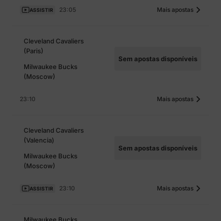
23:05
Mais apostas
ASSISTIR
Cleveland Cavaliers
(Paris)
—
Sem apostas disponíveis
Milwaukee Bucks
(Moscow)
23:10
Mais apostas
Cleveland Cavaliers
(Valencia)
—
Sem apostas disponíveis
Milwaukee Bucks
(Moscow)
23:10
Mais apostas
ASSISTIR
Milwaukee Bucks