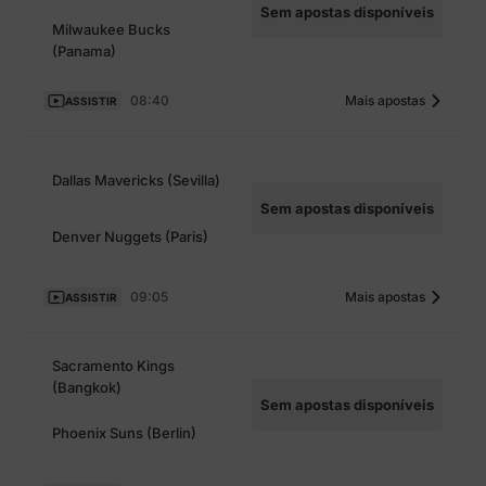
—
Sem apostas disponíveis
Milwaukee Bucks
(Panama)
08:40
Mais apostas
ASSISTIR
Dallas Mavericks (Sevilla)
—
Sem apostas disponíveis
Denver Nuggets (Paris)
09:05
Mais apostas
ASSISTIR
Sacramento Kings
(Bangkok)
—
Sem apostas disponíveis
Phoenix Suns (Berlin)