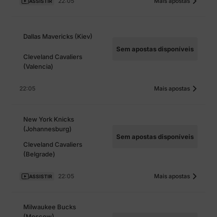
22:05
Mais apostas
ASSISTIR
Dallas Mavericks (Kiev)
—
Sem apostas disponíveis
Cleveland Cavaliers
(Valencia)
22:05
Mais apostas
New York Knicks
(Johannesburg)
—
Sem apostas disponíveis
Cleveland Cavaliers
(Belgrade)
22:05
Mais apostas
ASSISTIR
Milwaukee Bucks
(Moscow)