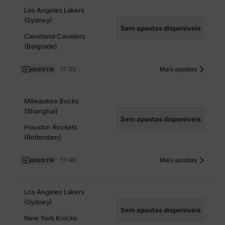
Los Angeles Lakers
(Sydney)
—
Sem apostas disponíveis
Cleveland Cavaliers
(Belgrade)
17:35
Mais apostas
ASSISTIR
Milwaukee Bucks
(Shanghai)
—
Sem apostas disponíveis
Houston Rockets
(Rotterdam)
17:40
Mais apostas
ASSISTIR
Los Angeles Lakers
(Sydney)
—
Sem apostas disponíveis
New York Knicks