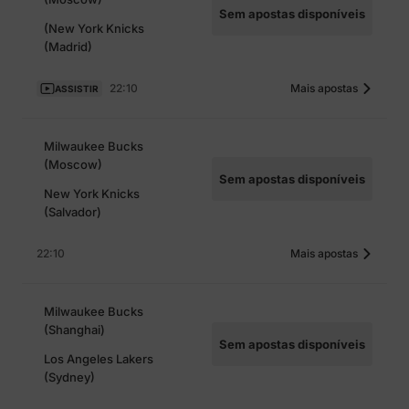
—
Sem apostas disponíveis
(New York Knicks
(Madrid)
22:10
Mais apostas
ASSISTIR
Milwaukee Bucks
(Moscow)
—
Sem apostas disponíveis
New York Knicks
(Salvador)
22:10
Mais apostas
Milwaukee Bucks
(Shanghai)
—
Sem apostas disponíveis
Los Angeles Lakers
(Sydney)