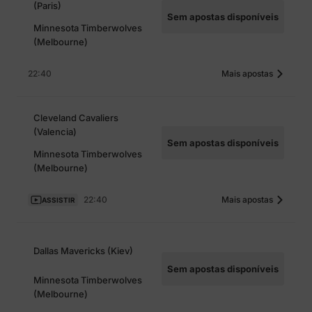
(Paris)
—
Sem apostas disponíveis
Minnesota Timberwolves
(Melbourne)
22:40
Mais apostas
Cleveland Cavaliers
(Valencia)
—
Sem apostas disponíveis
Minnesota Timberwolves
(Melbourne)
22:40
Mais apostas
ASSISTIR
Dallas Mavericks (Kiev)
—
Sem apostas disponíveis
Minnesota Timberwolves
(Melbourne)