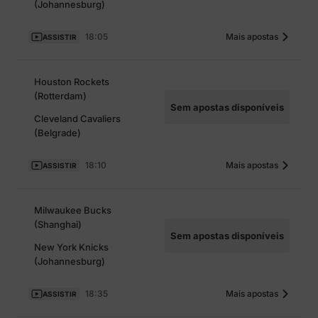
(Johannesburg)
18:05
Mais apostas
ASSISTIR
Houston Rockets
(Rotterdam)
—
Sem apostas disponíveis
Cleveland Cavaliers
(Belgrade)
18:10
Mais apostas
ASSISTIR
Milwaukee Bucks
(Shanghai)
—
Sem apostas disponíveis
New York Knicks
(Johannesburg)
18:35
Mais apostas
ASSISTIR