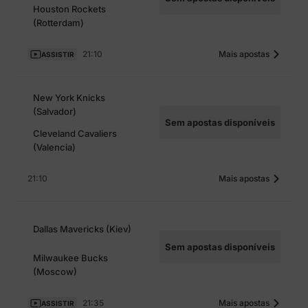
Houston Rockets
(Rotterdam)
21:10
Mais apostas
ASSISTIR
New York Knicks
(Salvador)
—
Sem apostas disponíveis
Cleveland Cavaliers
(Valencia)
21:10
Mais apostas
Dallas Mavericks (Kiev)
—
Sem apostas disponíveis
Milwaukee Bucks
(Moscow)
21:35
Mais apostas
ASSISTIR