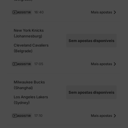
16:40
Mais apostas
ASSISTIR
New York Knicks
(Johannesburg)
—
Sem apostas disponíveis
Cleveland Cavaliers
(Belgrade)
17:05
Mais apostas
ASSISTIR
Milwaukee Bucks
(Shanghai)
—
Sem apostas disponíveis
Los Angeles Lakers
(Sydney)
17:10
Mais apostas
ASSISTIR