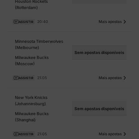
Houston Rockets
(Rotterdam)
20:40
Mais apostas
ASSISTIR
Minnesota Timberwolves
(Melbourne)
—
Sem apostas disponíveis
Milwaukee Bucks
(Moscow)
21:05
Mais apostas
ASSISTIR
New York Knicks
(Johannesburg)
—
Sem apostas disponíveis
Milwaukee Bucks
(Shanghai)
21:05
Mais apostas
ASSISTIR