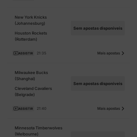
New York Knicks
(Johannesburg)
—
Sem apostas disponíveis
Houston Rockets
(Rotterdam)
21:35
Mais apostas
ASSISTIR
Milwaukee Bucks
(Shanghai)
—
Sem apostas disponíveis
Cleveland Cavaliers
(Belgrade)
21:40
Mais apostas
ASSISTIR
Minnesota Timberwolves
(Melbourne)