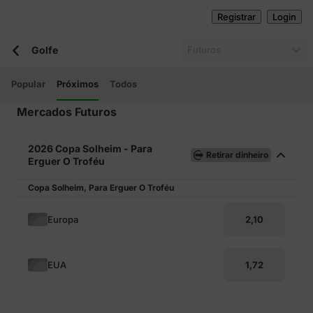
Registrar
Login
Futuros
Golfe
Popular
Próximos
Todos
Mercados Futuros
2026 Copa Solheim - Para
Retirar dinheiro
Erguer O Troféu
Copa Solheim, Para Erguer O Troféu
Europa
2,10
EUA
1,72